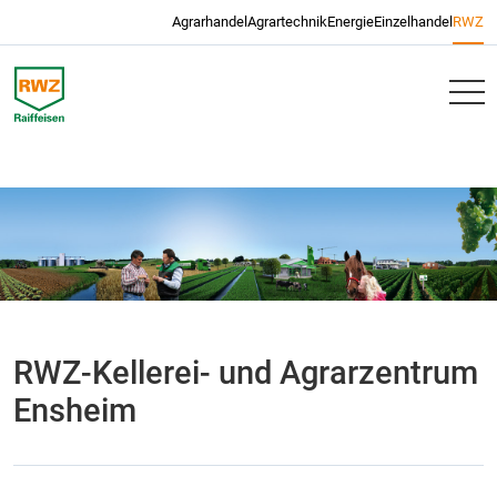
Navigation überspringen
Agrarhandel
Agrartechnik
Energie
Einzelhandel
RWZ
RWZ
RWZ-Kellerei- und Agrarzentrum
Ensheim