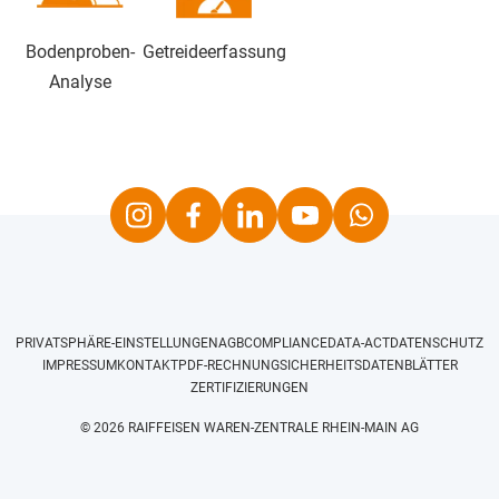
Bodenproben-
Getreideerfassung
Analyse
Instagram
Facebook
LinkedIn
Youtube
Whatsapp
PRIVATSPHÄRE-EINSTELLUNGEN
AGB
COMPLIANCE
DATA-ACT
DATENSCHUTZ
IMPRESSUM
KONTAKT
PDF-RECHNUNG
SICHERHEITSDATENBLÄTTER
ZERTIFIZIERUNGEN
© 2026 RAIFFEISEN WAREN-ZENTRALE RHEIN-MAIN AG