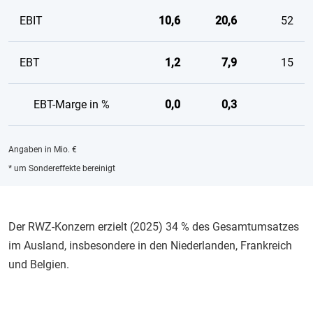
EBIT
10,6
20,6
52
EBT
1,2
7,9
15
EBT-Marge in %
0,0
0,3
Angaben in Mio. €
* um Sondereffekte bereinigt
Der RWZ-Konzern erzielt (2025) 34 % des Gesamtumsatzes
im Ausland, insbesondere in den Niederlanden, Frankreich
und Belgien.