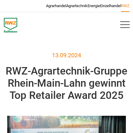
Navigation überspringen
Agrarhandel
Agrartechnik
Energie
Einzelhandel
RWZ
RWZ
13.09.2024
RWZ-Agrartechnik-Gruppe
Rhein-Main-Lahn gewinnt
Top Retailer Award 2025