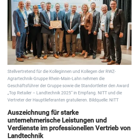
Stellvertretend für die Kolleginnen und Kollegen der RWZ-
Agrartechnik-Gruppe Rhein-Main-Lahn nehmen die
Geschäftsführer der Gruppe sowie die Standortleiter den Award
„Top Retailer – Landtechnik 2025“ in Empfang. NITT und die
Vertreter der Hauptlieferanten gratulieren. Bildquelle: NITT
Auszeichnung für starke
unternehmerische Leistungen und
Verdienste im professionellen Vertrieb von
Landtechnik