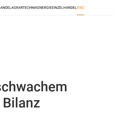
ANDEL
AGRARTECHNIK
ENERGIE
EINZELHANDEL
RWZ
Suchen
 schwachem
 Bilanz