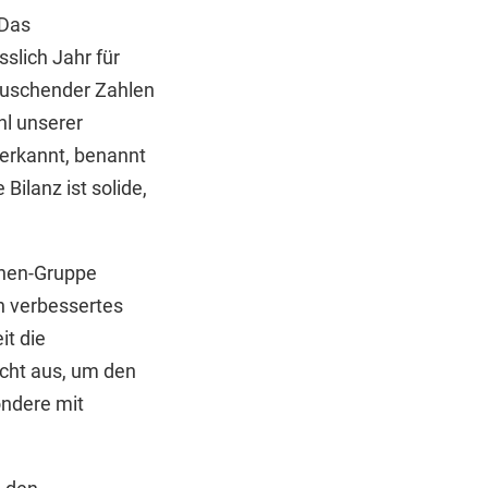
„Das
slich Jahr für
täuschender Zahlen
hl unserer
 erkannt, benannt
Bilanz ist solide,
then-Gruppe
ch verbessertes
it die
icht aus, um den
ondere mit