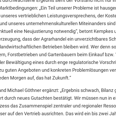
s durchwachsene Ergebnis sieht der Vorstand nicht nur i
arktbedingungen: „Ein Teil unserer Probleme ist hausge
 unseres vertrieblichen Leistungsversprechens, der Koste
und unseres unternehmenskulturellen Miteinanders sind 
unktuell eine Neujustierung notwendig“, betont Kempkes u
erzeugung, dass der Agrarhandel ein unverzichtbares Sc
 landwirtschaftlichen Betrieben bleiben wird. Wer denn so
rn, Forstbetrieben und Gartenbauern beim Einkauf bzw. 
er Bewältigung eines durch enge regulatorische Vorschr
 zu guten Angeboten und konkreten Problemlösungen ve
jeden Morgen auf, das hat Zukunft.“
d Michael Göthner ergänzt: „Ergebnis schwach, Bilanz g
 durch neues Gutachten bestätigt. Wir müssen nun in 
ess das Zusammenspiel zentraler und regionaler Ressou
ser auf den Vertrieb ausrichten. Das wird ein bis zwei J