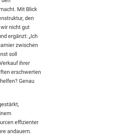
n den
macht. Mit Blick
nstruktur, den
wir nicht gut
nd ergänzt: „Ich
harnier zwischen
nst soll
Verkauf ihrer
iften erschwerten
rhelfen? Genau
estärkt,
einem
rcen effizienter
ahre andauern.