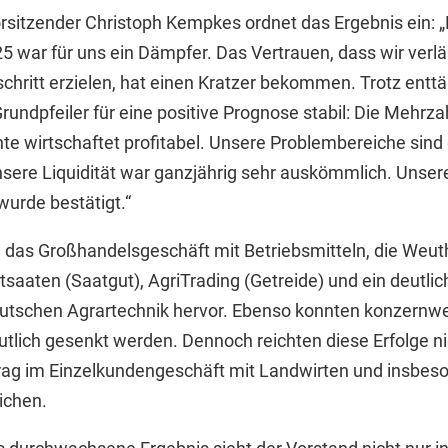
sitzender Christoph Kempkes ordnet das Ergebnis ein: 
5 war für uns ein Dämpfer. Das Vertrauen, dass wir verläs
schritt erzielen, hat einen Kratzer bekommen. Trotz ent
rundpfeiler für eine positive Prognose stabil: Die Mehrza
 wirtschaftet profitabel. Unsere Problembereiche sind
sere Liquidität war ganzjährig sehr auskömmlich. Unsere 
wurde bestätigt.“
h das Großhandelsgeschäft mit Betriebsmitteln, die Weu
ptsaaten (Saatgut), AgriTrading (Getreide) und ein deutli
eutschen Agrartechnik hervor. Ebenso konnten konzernwe
lich gesenkt werden. Dennoch reichten diese Erfolge n
rag im Einzelkundengeschäft mit Landwirten und insbes
ichen.