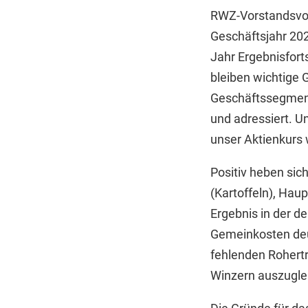
RWZ-Vorstandsvor
Geschäftsjahr 202
Jahr Ergebnisfort
bleiben wichtige G
Geschäftssegmente
und adressiert. Un
unser Aktienkurs 
Positiv heben sic
(Kartoffeln), Hau
Ergebnis in der d
Gemeinkosten deut
fehlenden Rohert
Winzern auszugle