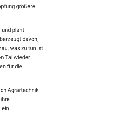
höpfung größere
g und plant
überzeugt davon,
au, was zu tun ist
n Tal wieder
en für die
ch Agrartechnik
ihre
 ein