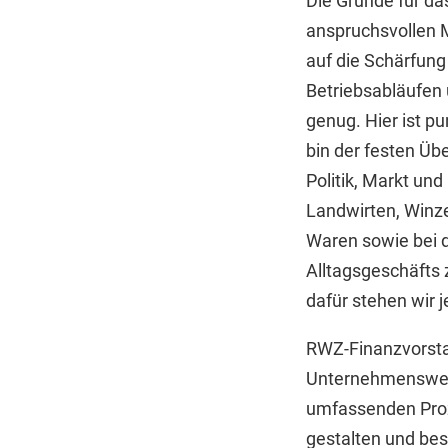
Die Gründe für da
anspruchsvollen M
auf die Schärfung
Betriebsabläufen 
genug. Hier ist p
bin der festen Üb
Politik, Markt und
Landwirten, Winze
Waren sowie bei d
Alltagsgeschäfts
dafür stehen wir 
RWZ-Finanzvorstan
Unternehmenswert
umfassenden Proz
gestalten und bes