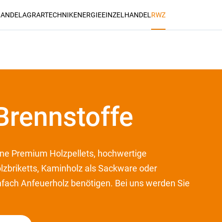
ANDEL
AGRARTECHNIK
ENERGIE
EINZELHANDEL
RWZ
Suchen
Brennstoffe
ene Premium Holzpellets, hochwertige
lzbriketts, Kaminholz als Sackware oder
fach Anfeuerholz benötigen. Bei uns werden Sie