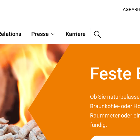
AGRARH
Suche
Relations
Presse
Karriere
Feste 
Ob Sie naturbelass
Braunkohle- oder Ho
Raummeter oder ein
fündig.