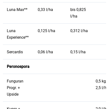
Luna Max**
0,33 l/ha
bis 0,825
l/ha
Luna
0,125 l/ha
0,312 l/ha
Experience**
Sercardis
0,06 l/ha
0,15 l/ha
Peronospora
Funguran
0,5 kg/
Progr. +
2,5 l/ha
Upside
Kupro +
2,0 l/ha