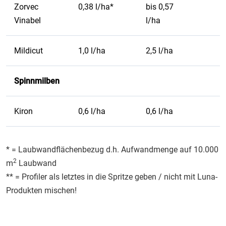
Zorvec
0,38 l/ha*
bis 0,57
Vinabel
l/ha
Mildicut
1,0 l/ha
2,5 l/ha
Spinnmilben
Kiron
0,6 l/ha
0,6 l/ha
* = Laubwandflächenbezug d.h. Aufwandmenge auf 10.000
2
m
Laubwand
** = Profiler als letztes in die Spritze geben / nicht mit Luna-
Produkten mischen!