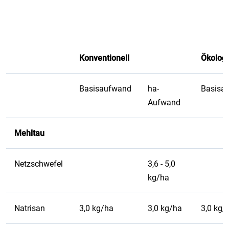
Konventionell
Ökolog
Basisaufwand
ha-
Basisa
Aufwand
Mehltau
Netzschwefel
3,6 - 5,0
kg/ha
Natrisan
3,0 kg/ha
3,0 kg/ha
3,0 kg/