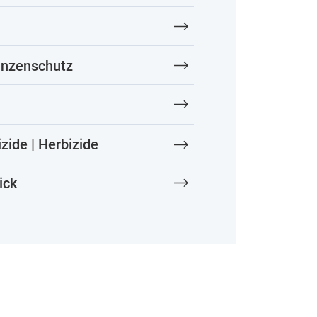
anzenschutz
izide | Herbizide
ick