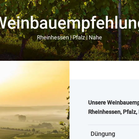
Weinbauempfehlun
Rheinhessen | Pfalz | Nahe
Unsere Weinbauempf
Rheinhessen, Pfalz,
Düngung