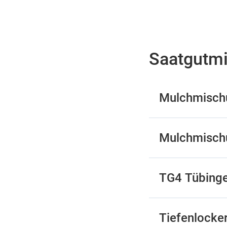
Saatgutm
Mulchmischu
Mulchmischu
TG4 Tübing
Tiefenlocke